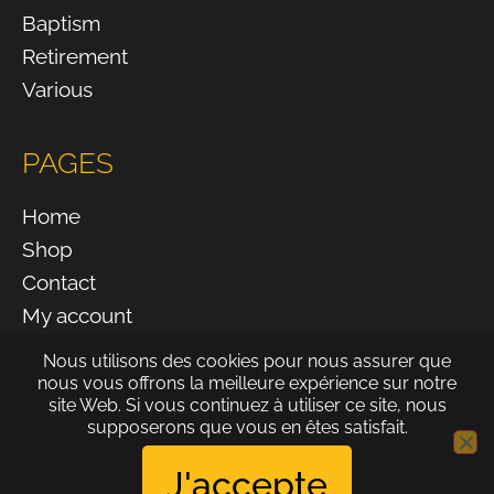
Baptism
Retirement
Various
PAGES
Home
Shop
Contact
My account
INFORMATION
Nous utilisons des cookies pour nous assurer que
nous vous offrons la meilleure expérience sur notre
site Web. Si vous continuez à utiliser ce site, nous
All prices on the website are inclusive of VAT.
supposerons que vous en êtes satisfait.
20% VAT
J'accepte